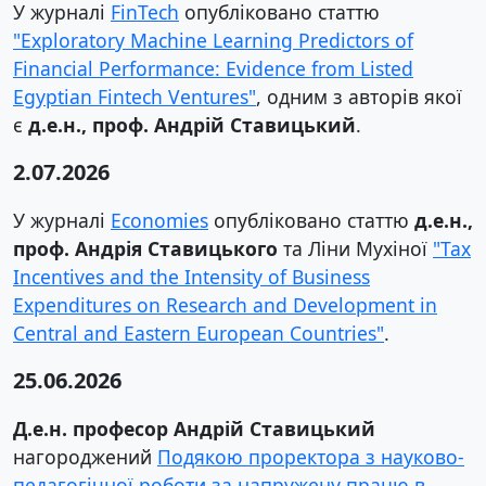
У журналі
FinTech
опубліковано статтю
"Exploratory Machine Learning Predictors of
Financial Performance: Evidence from Listed
Egyptian Fintech Ventures"
, одним з авторів якої
є
д.е.н., проф. Андрій Ставицький
.
2.07.2026
У журналі
Economies
опубліковано статтю
д.е.н.,
проф. Андрія Ставицького
та Ліни Мухіної
"Tax
Incentives and the Intensity of Business
Expenditures on Research and Development in
Central and Eastern European Countries"
.
25.06.2026
Д.е.н. професор Андрій Ставицький
нагороджений
Подякою проректора з науково-
педагогічної роботи за напружену працю в