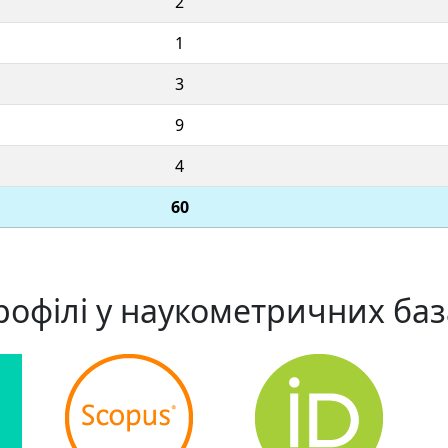
2
1
3
9
4
60
рофілі у наукометричних баз