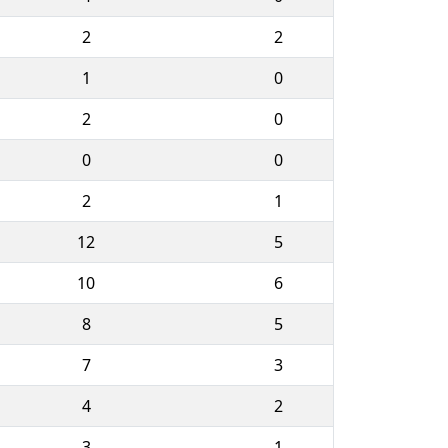
2
2
1
0
2
0
0
0
2
1
12
5
10
6
8
5
7
3
4
2
3
1