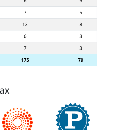
6
6
7
5
12
8
6
3
7
3
175
79
ах