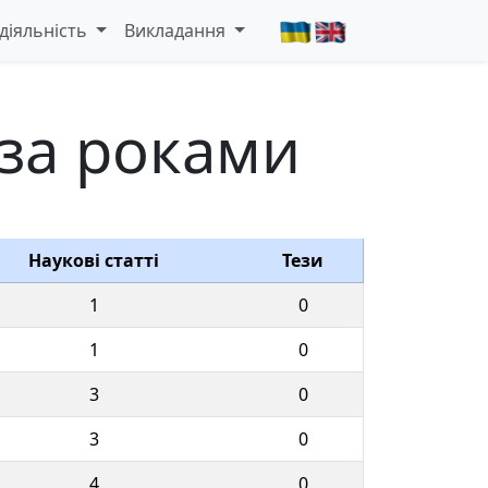
діяльність
Викладання
 за роками
Наукові статті
Тези
1
0
1
0
3
0
3
0
4
0